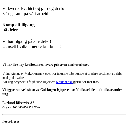
Vi leverer kvalitet og gir deg derfor
3 år garanti på vårt arbeid!
Komplett tilgang
på deler
Vi har tilgang på alle deler!
Uansett hvilket merke bil du har!
Vi har like høy kvalitet, men lavere priser en merkeverksted
Vi har gått ut av Mekonomen kjeden for å kunne tilby kunde et bredere sortiment av deler
med god kvalitet.
For deg betyr det 3 år på jobb og deler!
Kontakt oss
gjerne for mer info.
Vi ligger rett ved siden av Gulskogen Kjøpesenter. Vi fikser bilen - du fikser andre
ting.
Ekelund Bilservice AS
Org.nr.: NO 913 856 651 MVA
Postadresse